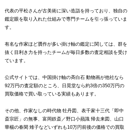
代表の平松さんが古美術に深い造詣を持っており、独自の
鑑定眼を取り入れた仕組みで専門チームを引っ張っていま
す。
有名な作家ほど贋作が多い掛け軸の鑑定に関しては、群を
抜く目利き力を持ったチームが毎日多数の査定相談を受け
ています。
公式サイトでは、中国掛け軸の斉白石 動物画が他社なら
92万円の査定額のところ、日晃堂なら約3倍の350万円の
買取価格で買い取っている実績もあります。
その他、作家なしの時代物 牡丹図、表千家十三代「即中
斎宗匠」の無事、富岡鉄斎／野口小蘋識 帰去来図、山口
華楊の春閑 雉子などいずれも10万円前後の価格での買取