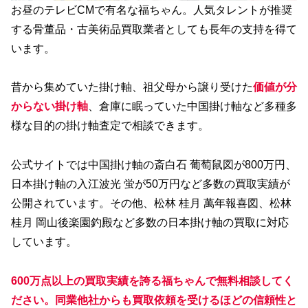
お昼のテレビCMで有名な福ちゃん。人気タレントが推奨
する骨董品・古美術品買取業者としても長年の支持を得て
います。
昔から集めていた掛け軸、祖父母から譲り受けた
価値が分
からない掛け軸
、倉庫に眠っていた中国掛け軸など多種多
様な目的の掛け軸査定で相談できます。
公式サイトでは中国掛け軸の斎白石 葡萄鼠図が800万円、
日本掛け軸の入江波光 蛍が50万円など多数の買取実績が
公開されています。その他、松林 桂月 萬年報喜図、松林
桂月 岡山後楽園釣殿など多数の日本掛け軸の買取に対応
しています。
600万点以上の買取実績を誇る福ちゃんで無料相談してく
ださい。同業他社からも買取依頼を受けるほどの信頼性と