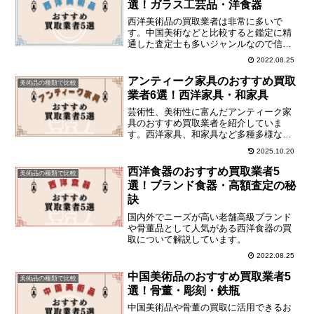
選！ガラス工芸品・洋食器
西洋美術品の買取業者は非常に多いで
す。中国美術などと比較すると鑑定に精
通した査定士も多いジャンルなので信頼
性や実績で選ぶのが得策です。
2022.08.25
アンティーク家具のおすすめ買取
美術品の種類で比較
業者6選！西洋家具・和家具
芸術性、美術性に富んだアンティーク家
具のおすすめ買取業者を紹介していま
す。西洋家具、和家具など多種多様な歴
史的価値を持つ古い家具の買取に活用で
2025.10.20
きる業者をチェックしてください。
西洋食器のおすすめ買取業者5
美術品の種類で比較
選！ブランド食器・高額査定の秘
訣
国内外でニーズが高い老舗高級ブランド
や骨董品として人気がある西洋食器の買
取について解説しています。
2022.08.25
中国美術品のおすすめ買取業者5
美術品の種類で比較
選！骨董・彫刻・鉄瓶
中国美術品や骨董の買取に活用できるお