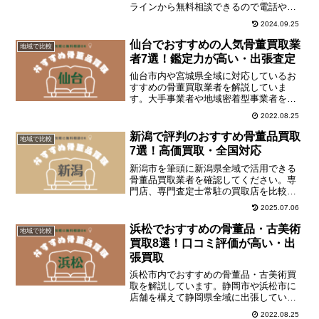
ラインから無料相談できるので電話やメ
ールで問い合わせましょう！
2024.09.25
仙台でおすすめの人気骨董買取業
地域で比較
者7選！鑑定力が高い・出張査定
仙台市内や宮城県全域に対応しているお
すすめの骨董買取業者を解説していま
す。大手事業者や地域密着型事業者を一
覧で比較してください。
2022.08.25
新潟で評判のおすすめ骨董品買取
地域で比較
7選！高価買取・全国対応
新潟市を筆頭に新潟県全域で活用できる
骨董品買取業者を確認してください。専
門店、専門査定士常駐の買取店を比較し
てください。
2025.07.06
浜松でおすすめの骨董品・古美術
地域で比較
買取8選！口コミ評価が高い・出
張買取
浜松市内でおすすめの骨董品・古美術買
取を解説しています。静岡市や浜松市に
店舗を構えて静岡県全域に出張している
業者や日本全国対応の大手買取業者に相
2022.08.25