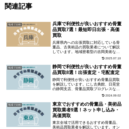
関連記事
兵庫で利便性が良いおすすめ骨董
地域で比較
品買取7選！最短即日出張・高価
買取
兵庫県内への出張買取に対応している骨
董品、古美術品の買取業者について解説
しています。地域密着型の吉岡美術など
を筆頭におすすめ業者が多数利用できる
2025.07.10
エリアです。
静岡で利便性が良いおすすめ骨董
地域で比較
品買取8選！出張査定・宅配査定
静岡で利便性が良いおすすめ骨董品買取
を解説しています。にし古典館、日晃堂
の静岡支店、骨董品買取プログレスなど
の店舗とネット出張買取業者に相談でき
2024.09.02
るエリアです。それぞれチェックしまし
ょう！
東京でおすすめの骨董品・美術品
地域で比較
買取業者9選！ネット申し込み・
高価買取
東京全域で活用できるおすすめ骨董品、
美術品買取業者を解説しています。オン