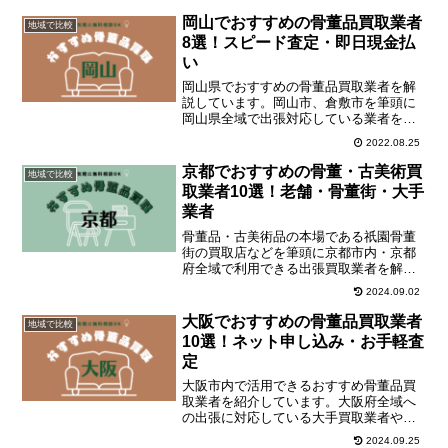
談できます。
岡山でおすすめの骨董品買取業者
地域で比較
8選！スピード査定・即日現金払
い
岡山県でおすすめの骨董品買取業者を解
説しています。岡山市、倉敷市を筆頭に
岡山県全域で出張対応している業者をチ
ェックしてください。
2022.08.25
京都でおすすめの骨董・古美術買
地域で比較
取業者10選！老舗・骨董街・大手
業者
骨董品・古美術品の本場である祇園骨董
街の買取店などを筆頭に京都市内・京都
府全域で利用できる出張買取業者を解説
しています。繊細な骨董品は出張買取で
2024.09.02
自宅査定がおすすめです。
大阪でおすすめの骨董品買取業者
地域で比較
10選！ネット申し込み・お手軽査
定
大阪市内で活用できるおすすめ骨董品買
取業者を紹介しています。大阪府全域へ
の出張に対応している大手買取業者や地
域密着型業者をチェックしてください。
2024.09.25