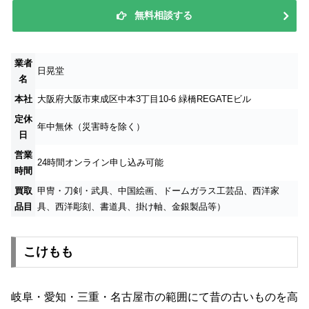
無料相談する
業者
日晃堂
名
本社
大阪府大阪市東成区中本3丁目10-6 緑橋REGATEビル
定休
年中無休（災害時を除く）
日
営業
24時間オンライン申し込み可能
時間
買取
甲冑・刀剣・武具、中国絵画、ドームガラス工芸品、西洋家
品目
具、西洋彫刻、書道具、掛け軸、金銀製品等）
こけもも
岐阜・愛知・三重・名古屋市の範囲にて昔の古いものを高